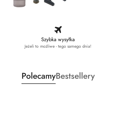
Szybka wysyłka
Jeżeli to możliwe - tego samego dnia!
Produkty
Produkty
Polecamy
Bestsellery
o
o
statusie:
statusie: